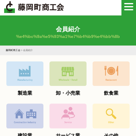
会員紹介
%e4%bc%9a%e5%93%a1%e7%b4%b9%e4%bb%8b
藤岡町商工会
>
会員紹介
製造業
卸・小売業
飲食業
建設業
サービス業
その他