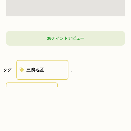
360°インドアビュー
三鴨地区
タグ:
,
令和7年度 伴走型小
規模事業者支援推進事
業
駐車場有
,