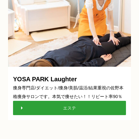
YOSA PARK Laughter
痩身専門店/ダイエット/痩身/美肌/温活/結果重視の佐野本
格痩身サロンです。本気で痩せたい！！リピート率90％
エステ