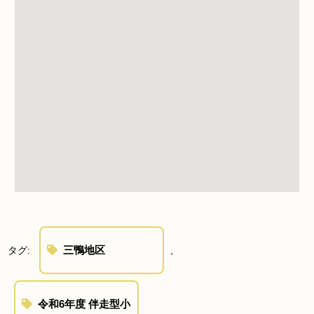
三鴨地区
タグ:
,
令和6年度 伴走型小